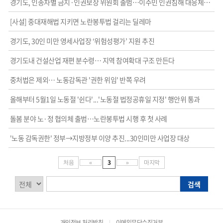
경기도, 인종차별 금지·인권보장 위원회 출범…이주민 인권침해 대응체계 강화
[사설] 중대재해법 지키면 노란봉투법 걸리는 딜레마
경기도, 30인 미만 영세사업장 ‘위험성평가’ 지원 추진
경기도내 건설산업 재편 분수령… 지역 참여확대 구조 만든다
중처법은 제외… 노동감독관 '권한 위임' 반쪽 우려
올해부터 5월1일 노동절 '쉰다'...'노동절 법정공휴일 지정' 행안위 통과
돌봄 분야 노·정 협의체 출범…노란봉투법 시행 후 첫 사례
'노동 감독권한' 정부→지방정부 이양 추진...30인미만 사업장 대상
처음
«
3
»
마지막
검
검
검색
색
색
구
어
분
입
개인정보 처리방침
이메일무단수집거부