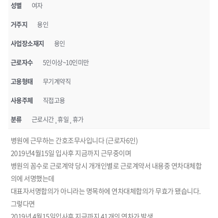
성별
여자
거주지
용인
사업장소재지
용인
근로자수
5인이상~10인미만
고용형태
무기계약직
사용주체
직접고용
분류
근로시간¸휴일¸휴가
병원에 근무하는 간호조무사입니다 (근로자6인)
2019년4월15일 입사후 지금까지 근무중이며
병원의 꼼수로 근로계약 당시 개개인별로 근로계약서 내용중 연차대체합
의에 서명했는데
대표자서명합의가 아니라는 명목하에 연차대체합의가 무효가 됐습니다.
그렇다면
2019년 4월15일입사후 지금까지 41개의 연차가 발생...