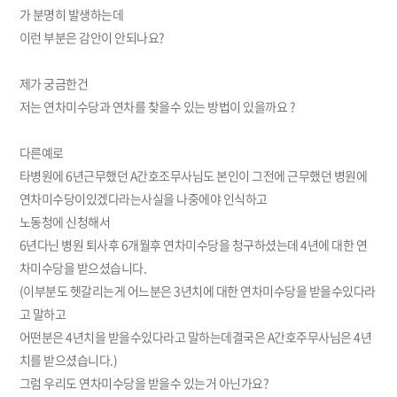
가 분명히 발생하는데
이런 부분은 감안이 안되나요?
제가 궁금한건
저는 연차미수당과 연차를 찾을수 있는 방법이 있을까요 ?
다른예로
타병원에 6년근무했던 A간호조무사님도 본인이 그전에 근무했던 병원에
연차미수당이있겠다라는사실을 나중에야 인식하고
노동청에 신청해서
6년다닌 병원 퇴사후 6개월후 연차미수당을 청구하셨는데 4년에 대한 연
차미수당을 받으셨습니다.
(이부분도 헷갈리는게 어느분은 3년치에 대한 연차미수당을 받을수있다라
고 말하고
어떤분은 4년치을 받을수있다라고 말하는데결국은 A간호주무사님은 4년
치를 받으셨습니다.)
그럼 우리도 연차미수당을 받을수 있는거 아닌가요?