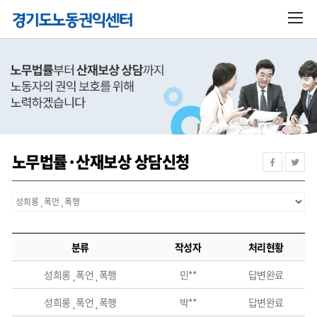
노무법률·산재보상 상담신청
분류
작성자
처리현황
성희롱¸폭언¸폭행
민**
답변완료
성희롱¸폭언¸폭행
박**
답변완료