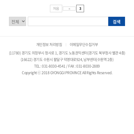
처음
«
3
검
검
검색
색
색
구
어
분
입
개인정보 처리방침
이메일무단수집거부
력
(11780) 경기도 의정부시 청사로 1, 경기도 노동권익센터(경기도 북부청사 별관 4층)
(16622) 경기도 수원시 팔달구 덕영대로924, 남부센터(수원역 2층)
TEL : 031-8030-4541 / FAX : 031-8030-2889
Copyright ⓒ 2018 GYONGGI PROVINCE All Rights Reserved.