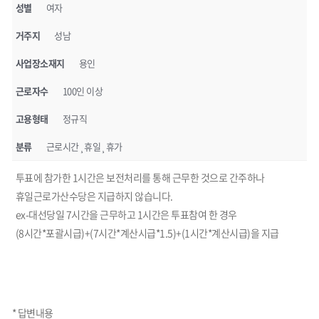
성별
여자
거주지
성남
사업장소재지
용인
근로자수
100인 이상
고용형태
정규직
분류
근로시간¸휴일¸휴가
투표에 참가한 1시간은 보전처리를 통해 근무한 것으로 간주하나
휴일근로가산수당은 지급하지 않습니다.
ex-대선당일 7시간을 근무하고 1시간은 투표참여 한 경우
(8시간*포괄시급)+(7시간*계산시급*1.5)+(1시간*계산시급)을 지급
* 답변내용